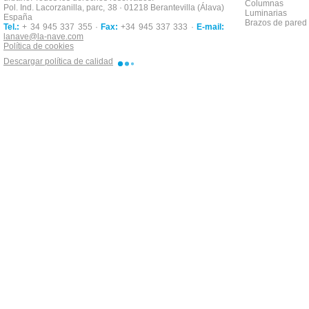
Columnas
Pol. Ind. Lacorzanilla, parc, 38 · 01218 Berantevilla (Álava)
Luminarias
España
Brazos de pared
Tel.:
+ 34 945 337 355 ·
Fax:
+34 945 337 333 ·
E-mail:
lanave@la-nave.com
Política de cookies
Descargar política de calidad