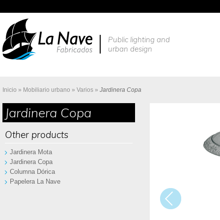
Public lighting and
urban design
Inicio
»
Mobiliario urbano
»
Varios
»
Jardinera Copa
Jardinera Copa
Other products
Jardinera Mota
Jardinera Copa
Columna Dórica
Papelera La Nave